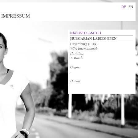
DE
EN
IMPRESSUM
NÄCHSTES MATCH
HUBGARIAN LADIES OPEN
Luxemburg (LUX)
WTA International
Hartplatz
1. Runde
Gegner
:
-
Datum:
-