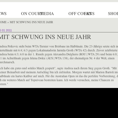
EWS
ON COURT
MEDIA
OFF COURT
FANS
SHO
OME
» MIT SCHWUNG INS NEUE JAHR
6 01 2011
MIT SCHWUNG INS NEUE JAHR
ndrea Petkovic steht beim WTA-Turnier von Brisbane im Halbfinale. Die 23-Jährige setzte sich i
iertelfinale mit 6:4; 6:3 gegen Lokalmatadorin Jarmila Groth (WTA 42) durch. Zuvor zelebrierte
ndrea beim 6:3; 6:0 in der 1. Runde gegen Alexandra Dulgheru (ROU | WTA 29) und beim 6:0;
:1 im Achtelfinale gegen Jelena Dokic (AUS | WTA 138), der ehemaligen Nr. 4 der Welt, einen
urchmarsch.
Ich habe ein gutes und solides Match gespielt", sagte Andrea nach ihrem Sieg gegen Groth. "Mit
einer Beinarbeit und meinem Aufschlag bin ich zufrieden. Morgen wartet mit Marion Bartoli im
albfinale ein hartes Kaliber auf mich. Für die Australian Open ist das die perfekte Vorbereitung, 
ch ein weiteres Match auf Topniveau bestreiten kann. Ich werde versuchen, meine Chancen zu
utzen."