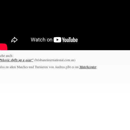
iehe auch:
Pekovic shifts up a gear"
(brisbaneinternational.com.au)
nfos zu allen Matches und Turnieren von Andrea gibt es im
Matchcenter
.