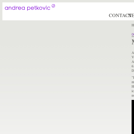
CONTACT
N
H
0
A
V
A
6
D
"
m
H
i
n